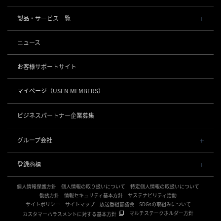
会社概要・役員一覧
製品・サービス一覧
事業内容
導入事例
POSレジ 他
ニュース
社長メッセージ
お役立ち情報
USENレジ
オーダーシステム
沿革
お客様サポートサイト
USENセルフレジ
USEN Ticket & Pay
事業所一覧
キャッシュレス決済
USENレジTAB BEAUTY
USEN ハンディ
マイページ
（USEN MEMBERS）
店舗DX
USEN PAY
USENレジTAB STORE
ロボティクス
USEN Mobile Order
+
数字で見るUSEN
USEN PAY
USENレジTAB HEALTHCARE
KettyBot Pro（配膳）
ビジネスパートナー企業募集
USEN Tablet Order
集客・予約
USEN PAY ENTRY
サスティナビリティ
勤怠管理「USEN スタッフシフト」
PuduBot2（配膳）
USEN Order & Pay
USEN SMART RESERVE
⁩音楽配信
USEN PAY QR
BellaBot Pro（配膳）
グループ会社
グループ会社
USEN My Menu Premium
ヒトサラ
USEN MUSIC
PUDU T300（運搬）
通信
USEN & U-NEXT GROUP
採用情報
SAVOR JAPAN
USEN MUSIC Entertainment
登録商標
株式会社 U-NEXT HOLDINGS
PUDU CC1（清掃）
USEN AIR UNLIMITED
アプリンク
電話
OTORAKU -音・楽-
登録第７０２６４７０号
KLEENBOT C40（清掃）
USEN AIR
サロン向け予約システム
個人情報保護方針
USEN PHONE
個人情報の取り扱いについて
特定個人情報の取扱いについて
登録第７０２６８８０号
CM録音機能つきBGM
防犯カメラ
KLEENBOT C30（清掃）
「USEN RESERVE BEAUTY」
USEN光
勧誘方針
情報セキュリティ基本方針
サステナビリティ活動
登録第６６５８３１３号
サイトポリシー
海外店舗BGM
サイトマップ
放送番組審議会
SDGsの取組みについて
USEN Camera
登録第６６１８６０３号
PUDU MT1（清掃）
USEN Wi-Fi
サイネージ
マルチステークホルダー方針
カスタマーハラスメントに対する基本方針
登録第６３８６７４６号
複数店舗の配信管理
NEXTクラウドビュー