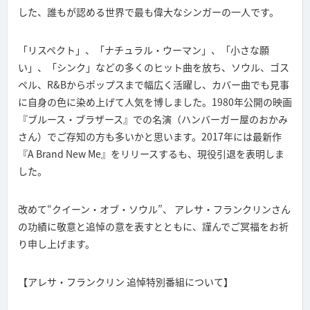
した、誰もが認める世界で最も偉大なシンガーの一人です。
「リスペクト」、「ナチュラル・ウーマン」、「小さな願
い」、「シンク」などの多くのヒット曲を放ち、ソウル、ゴス
ペル、R&Bからポップスまで幅広く活躍し、カバー曲でも見事
に自身の色に染め上げて人気を博しました。1980年公開の映画
『ブルース・ブラザース』での名演（ハンバーガー屋のおかみ
さん）でご存知の方も多いかと思います。2017年には最新作
『A Brand New Me』をリリースするも、現役引退を表明しま
した。
改めて“クイーン・オブ・ソウル”、 アレサ・フランクリンさん
の功績に敬意と追悼の意を表すとともに、謹んでご冥福をお祈
り申し上げます。
【アレサ・フランクリン 追悼特別番組について】