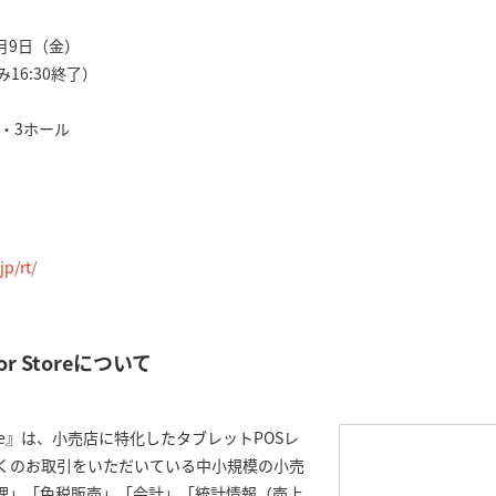
3月9日（金）
み16:30終了）
2・3ホール
）
jp/rt/
 for Storeについて
or Store』は、小売店に特化したタブレットPOSレ
多くのお取引をいただいている中小規模の小売
理」「免税販売」「会計」「統計情報（売上