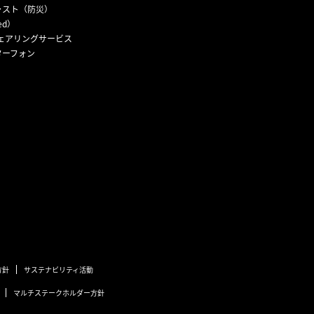
ャスト（防災）
ed）
ェアリングサービス
ターフォン
方針
サステナビリティ活動
マルチステークホルダー方針