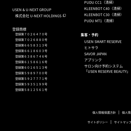
PUDU CC1（清掃）
KLEENBOT C40（清掃）
USEN & U-NEXT GROUP
KLEENBOT C30（清掃）
株式会社 U-NEXT HOLDINGS
PUDU MT1（清掃）
登録商標
登録第７０２６４７０号
集客・予約
登録第７０２６８８０号
USEN SMART RESERVE
登録第６６５８３１３号
ヒトサラ
登録第６６１８６０３号
SAVOR JAPAN
登録第６３８６７４６号
アプリンク
登録第６１５８６１６号
サロン向け予約システム
登録第６０１６５１３号
「USEN RESERVE BEAUTY」
登録第５９８９７００号
登録第５９２７７７１号
登録第５９３５１９９号
登録第５８１２５６１号
個人情報保護方針
個人情
サイトポリシー
サイトマッ