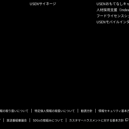
USENサイネージ
USENおもてなしキ
人材採用支援（Inde
フードライセンスシ
USENモバイルイン
報の取り扱いについて
特定個人情報の取扱いについて
勧誘方針
情報セキュリティ基本
プ
放送番組審議会
SDGsの取組みについて
カスタマーハラスメントに対する基本方針