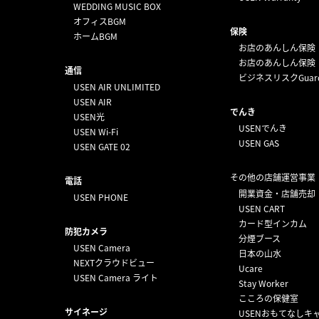
WEDDING MUSIC BOX
オフィスBGM
保険
ホームBGM
お店のあんしん保険
お店のあんしん保険
通信
ビジネスリスクGuar
USEN AIR UNLIMITED
USEN AIR
でんき
USEN光
USENでんき
USEN Wi-Fi
USEN GAS
USEN GATE 02
その他の店舗運営事業
電話
開業資金・店舗売却
USEN PHONE
USEN CART
カード型インカム
防犯カメラ
分煙ブース
USEN Camera
日本の山水
NEXTクラウドビュー
Ucare
USEN Camera ライト
Stay Worker
こころの保健室
サイネージ
USENおもてなしキ