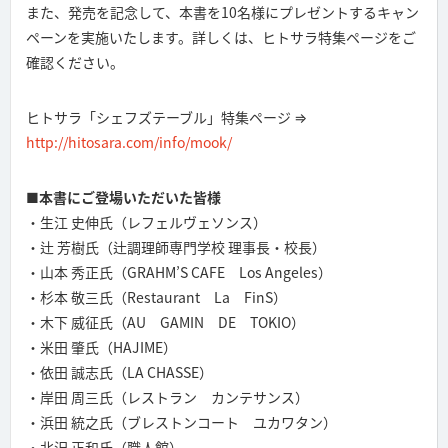
また、発売を記念して、本書を10名様にプレゼントするキャン
ペーンを実施いたします。詳しくは、ヒトサラ特集ページをご
確認ください。
ヒトサラ「シェフズテーブル」特集ページ ⇒
http://hitosara.com/info/mook/
■本書にご登場いただいた皆様
・生江 史伸氏（レフェルヴェソンス）
・辻 芳樹氏（辻調理師専門学校 理事長・校長）
・山本 秀正氏（GRAHM’S CAFE Los Angeles）
・杉本 敬三氏（Restaurant La FinS）
・木下 威征氏（AU GAMIN DE TOKIO）
・米田 肇氏（HAJIME）
・依田 誠志氏（LA CHASSE）
・岸田 周三氏（レストラン カンテサンス）
・浜田 統之氏（ブレストンコート ユカワタン）
・北沢 正和氏（職人館）