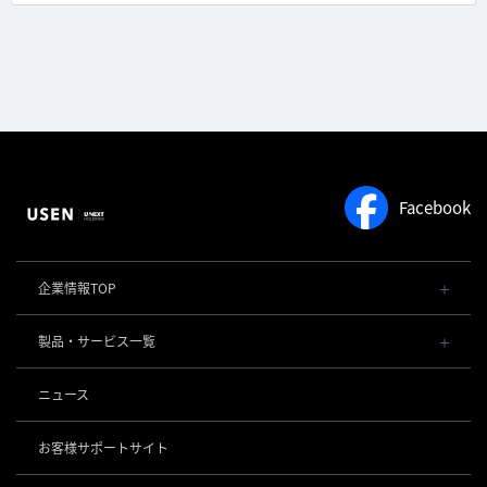
Facebook
企業情報TOP
会社概要・役員一覧
製品・サービス一覧
事業内容
導入事例
POSレジ 他
ニュース
社長メッセージ
お役立ち情報
USENレジ
オーダーシステム
沿革
お客様サポートサイト
USENセルフレジ
USEN Ticket & Pay
事業所一覧
キャッシュレス決済
USENレジTAB BEAUTY