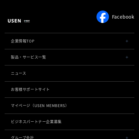
Facebook
企業情報TOP
会社概要・役員一覧
製品・サービス一覧
事業内容
導入事例
ニュース
POSレジ 他
社長メッセージ
お役立ち情報
USENレジ
オーダーシステム
お客様サポートサイト
沿革
USENセルフレジ
USEN Ticket & Pay
キャッシュレス決済
マイページ
（USEN MEMBERS）
事業所一覧
USENレジTAB BEAUTY
USEN ハンディ
USEN PAY
ロボティクス
店舗DX
USENレジTAB STORE
ビジネスパートナー企業募集
USEN Mobile Order
+
USEN PAY
KettyBot Pro（配膳）
USENレジTAB HEALTHCARE
数字で見るUSEN
集客・予約
USEN Tablet Order
グループ会社