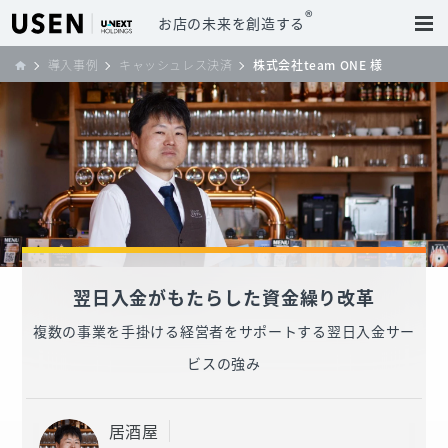
®
お店の未来を創造する
導入事例
キャッシュレス決済
株式会社team ONE 様
翌日入金がもたらした資金繰り改革
複数の事業を手掛ける経営者をサポートする翌日入金サー
ビスの強み
居酒屋