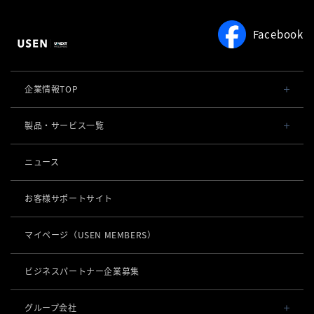
Facebook
企業情報TOP
会社概要・役員一覧
製品・サービス一覧
事業内容
導入事例
ニュース
POSレジ 他
社長メッセージ
お役立ち情報
USENレジ
オーダーシステム
お客様サポートサイト
沿革
USENセルフレジ
USEN Ticket & Pay
キャッシュレス決済
マイページ
（USEN MEMBERS）
事業所一覧
USENレジTAB BEAUTY
USEN ハンディ
USEN PAY
ロボティクス
店舗DX
USENレジTAB STORE
ビジネスパートナー企業募集
USEN Mobile Order
+
USEN PAY
KettyBot Pro（配膳）
USENレジTAB HEALTHCARE
数字で見るUSEN
集客・予約
USEN Tablet Order
グループ会社