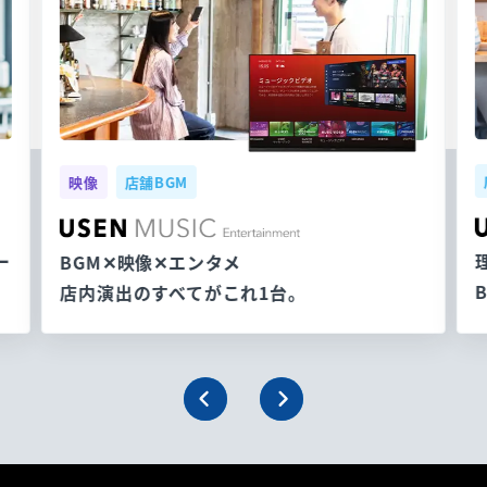
映像
店舗BGM
ー
BGM✕映像✕エンタメ
店内演出のすべてがこれ1台。