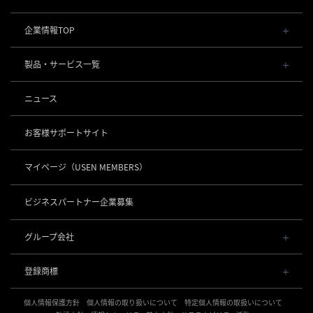
企業情報TOP
会社概要・役員一覧
製品・サービス一覧
事業内容
導入事例
POSレジ 他
ニュース
社長メッセージ
お役立ち情報
USENレジ
オーダーシステム
沿革
お客様サポートサイト
USENセルフレジ
USEN Ticket & Pay
事業所一覧
キャッシュレス決済
USENレジTAB BEAUTY
USEN ハンディ
マイページ
（USEN MEMBERS）
店舗DX
USEN PAY
USENレジTAB STORE
ロボティクス
USEN Mobile Order
+
数字で見るUSEN
USEN PAY
USENレジTAB HEALTHCARE
KettyBot Pro（配膳）
ビジネスパートナー企業募集
USEN Tablet Order
集客・予約
USEN PAY ENTRY
サスティナビリティ
勤怠管理「USEN スタッフシフト」
PuduBot2（配膳）
USEN Order & Pay
USEN SMART RESERVE
⁩音楽配信
USEN PAY QR
BellaBot Pro（配膳）
グループ会社
グループ会社
USEN My Menu Premium
ヒトサラ
USEN MUSIC
PUDU T300（運搬）
通信
USEN & U-NEXT GROUP
採用情報
SAVOR JAPAN
USEN MUSIC Entertainment
登録商標
株式会社 U-NEXT HOLDINGS
PUDU CC1（清掃）
USEN AIR UNLIMITED
アプリンク
電話
OTORAKU -音・楽-
登録第７０２６４７０号
KLEENBOT C40（清掃）
USEN AIR
サロン向け予約システム
個人情報保護方針
USEN PHONE
個人情報の取り扱いについて
特定個人情報の取扱いについて
登録第７０２６８８０号
CM録音機能つきBGM
防犯カメラ