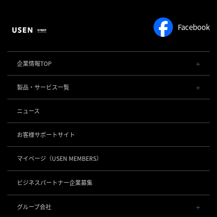
Facebook
企業情報TOP
会社概要・役員一覧
製品・サービス一覧
事業内容
導入事例
POSレジ 他
ニュース
社長メッセージ
お役立ち情報
USENレジ
オーダーシステム
沿革
お客様サポートサイト
USENセルフレジ
USEN Ticket & Pay
事業所一覧
キャッシュレス決済
USENレジTAB BEAUTY
USEN ハンディ
マイページ
（USEN MEMBERS）
店舗DX
USEN PAY
USENレジTAB STORE
ロボティクス
USEN Mobile Order
+
数字で見るUSEN
USEN PAY
USENレジTAB HEALTHCARE
KettyBot Pro（配膳）
ビジネスパートナー企業募集
USEN Tablet Order
集客・予約
USEN PAY ENTRY
サスティナビリティ
勤怠管理「USEN スタッフシフト」
PuduBot2（配膳）
USEN Order & Pay
USEN SMART RESERVE
⁩音楽配信
USEN PAY QR
BellaBot Pro（配膳）
グループ会社
グループ会社
USEN My Menu Premium
ヒトサラ
USEN MUSIC