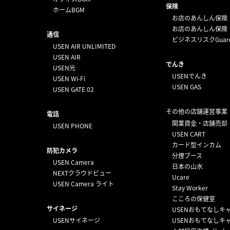
保険
ホームBGM
お店のあんしん保険
お店のあんしん保険
通信
ビジネスリスクGuar
USEN AIR UNLIMITED
USEN AIR
でんき
USEN光
USENでんき
USEN Wi-Fi
USEN GAS
USEN GATE 02
その他の店舗運営事業
電話
開業資金・店舗売却
USEN PHONE
USEN CART
カード型インカム
防犯カメラ
分煙ブース
USEN Camera
日本の山水
NEXTクラウドビュー
Ucare
USEN Camera ライト
Stay Worker
こころの保健室
サイネージ
USENおもてなしキ
USENサイネージ
USENおもてなしキ