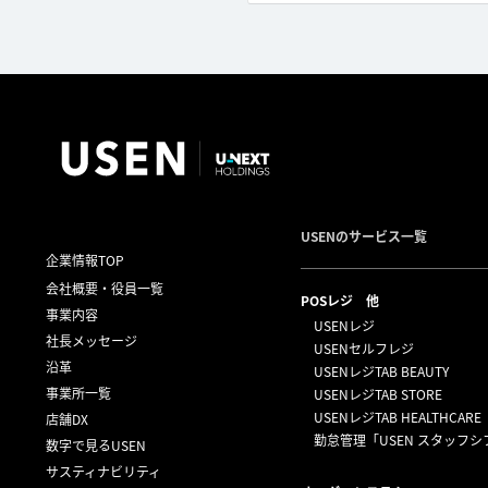
USENのサービス一覧
企業情報TOP
会社概要・役員一覧
POSレジ 他
事業内容
USENレジ
社長メッセージ
USENセルフレジ
沿革
USENレジTAB BEAUTY
事業所一覧
USENレジTAB STORE
USENレジTAB HEALTHCARE
店舗DX
勤怠管理「USEN スタッフシ
数字で見るUSEN
サスティナビリティ