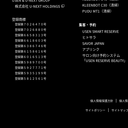
USEN & U-NEXT GROUP
KLEENBOT C30（清掃）
株式会社 U-NEXT HOLDINGS
PUDU MT1（清掃）
登録商標
登録第７０２６４７０号
集客・予約
登録第７０２６８８０号
USEN SMART RESERVE
登録第６６５８３１３号
ヒトサラ
登録第６６１８６０３号
SAVOR JAPAN
登録第６３８６７４６号
アプリンク
登録第６１５８６１６号
サロン向け予約システム
登録第６０１６５１３号
「USEN RESERVE BEAUTY」
登録第５９８９７００号
登録第５９２７７７１号
登録第５９３５１９９号
登録第５８１２５６１号
個人情報保護方針
個人情
サイトポリシー
サイトマッ