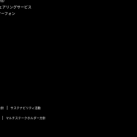
ed）
ェアリングサービス
ターフォン
方針
サステナビリティ活動
マルチステークホルダー方針