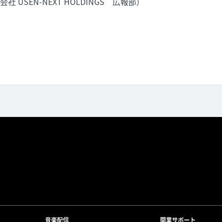
 USEN-NEXT HOLDINGS 広報部）
⁩音楽配信
開業サポート