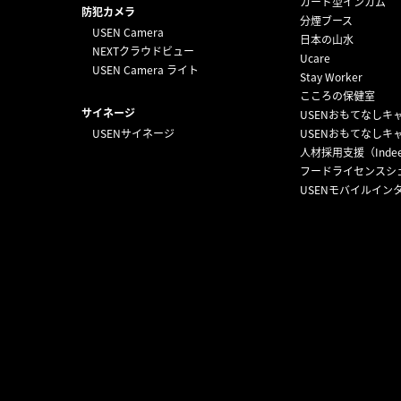
カード型インカム
防犯カメラ
分煙ブース
USEN Camera
日本の山水
NEXTクラウドビュー
Ucare
USEN Camera ライト
Stay Worker
こころの保健室
サイネージ
USENおもてなしキ
USENサイネージ
USENおもてなしキ
人材採用支援（Inde
フードライセンスシ
USENモバイルイン