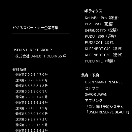
ロボティクス
KettyBot Pro（配膳）
PuduBot2（配膳）
ビジネスパートナー企業募集
BellaBot Pro（配膳）
PUDU T300（運搬）
PUDU CC1（清掃）
KLEENBOT C40（清掃）
USEN & U-NEXT GROUP
KLEENBOT C30（清掃）
株式会社 U-NEXT HOLDINGS
PUDU MT1（清掃）
登録商標
登録第７０２６４７０号
集客・予約
登録第７０２６８８０号
USEN SMART RESERVE
登録第６６５８３１３号
ヒトサラ
登録第６６１８６０３号
SAVOR JAPAN
登録第６３８６７４６号
アプリンク
登録第６１５８６１６号
サロン向け予約システム
登録第６０１６５１３号
「USEN RESERVE BEAUTY」
登録第５９８９７００号
登録第５９２７７７１号
登録第５９３５１９９号
登録第５８１２５６１号