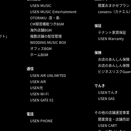
USEN MUSIC
開業おまかせプラン
USEN MUSIC Entertainment
canaeru（カナエル
OTORAKU -音・楽-
CM録音機能つきBGM
保証
海外店舗BGM
テナント家賃保証
フト」
複数店舗の配信管理
USEN Warranty
WEDDING MUSIC BOX
オフィスBGM
保険
ホームBGM
お店のあんしん保険
お店のあんしん保険
通信
ビジネスリスクGuar
USEN AIR UNLIMITED
USEN AIR
でんき
USEN光
USENでんき
USEN Wi-Fi
USEN GAS
USEN GATE 02
その他の店舗運営事業
電話
開業資金・店舗売却
USEN PHONE
USEN CART