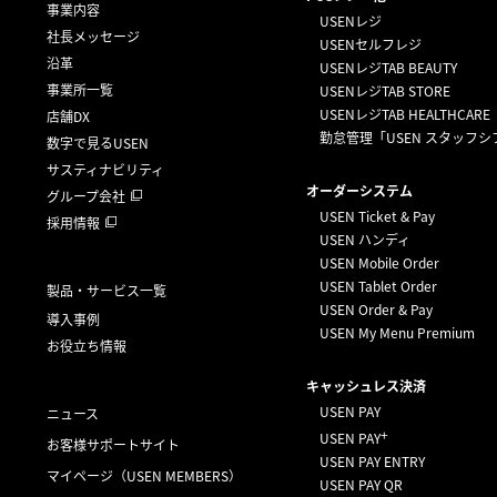
事業内容
USENレジ
社長メッセージ
USENセルフレジ
沿革
USENレジTAB BEAUTY
事業所一覧
USENレジTAB STORE
USENレジTAB HEALTHCARE
店舗DX
勤怠管理「USEN スタッフシ
数字で見るUSEN
サスティナビリティ
オーダーシステム
グループ会社
USEN Ticket & Pay
採用情報
USEN ハンディ
USEN Mobile Order
USEN Tablet Order
製品・サービス一覧
USEN Order & Pay
導入事例
USEN My Menu Premium
お役立ち情報
キャッシュレス決済
USEN PAY
ニュース
+
USEN PAY
お客様サポートサイト
USEN PAY ENTRY
マイページ
（USEN MEMBERS）
USEN PAY QR