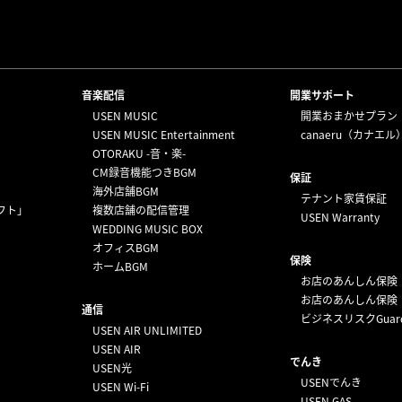
⁩音楽配信
開業サポート
USEN MUSIC
開業おまかせプラン
USEN MUSIC Entertainment
canaeru（カナエル
OTORAKU -音・楽-
CM録音機能つきBGM
保証
海外店舗BGM
テナント家賃保証
フト」
複数店舗の配信管理
USEN Warranty
WEDDING MUSIC BOX
オフィスBGM
保険
ホームBGM
お店のあんしん保険
お店のあんしん保険
通信
ビジネスリスクGuar
USEN AIR UNLIMITED
USEN AIR
でんき
USEN光
USENでんき
USEN Wi-Fi
USEN GAS