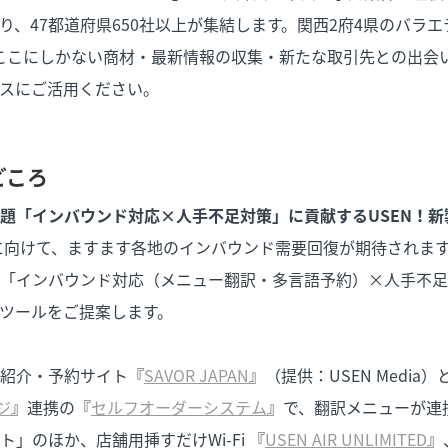
り、47都道府県650社以上が集結します。関西2府4県のバラ
ここにしかない商材・最新情報の収集・新たな取引先との出会
スにご活用ください。
どころ
題「インバウンド対応×人手不足対策」に貢献するUSEN！新
会に向けて、ますます各地のインバウンド需要回復が期待されま
「インバウンド対応（メニュー翻訳・多言語予約）×人手不足
Tツールをご提案します。
紹介・予約サイト『
SAVOR JAPAN
』（提供：USEN Medi
ジ
』連携の『
セルフオーダーシステム
』で、翻訳メニューが連
」のほか、店舗用挿すだけWi-Fi 『
USEN AIR UNLIMITED
』