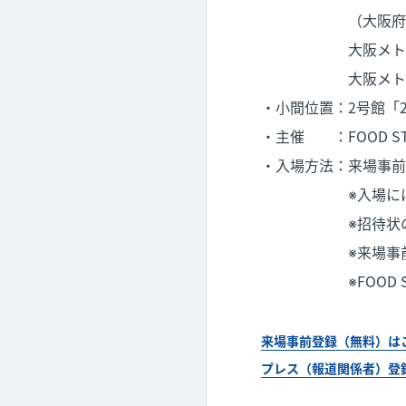
（大阪府大阪市住之
大阪メトロ中央線
大阪メトロ 南港ポ
・小間位置：2号館「2
・主催 ：FOOD STY
・入場方法：来場事前
※入場には公式ホ
※招待状のみで
※来場事前登録なき
※FOOD STYLE 
来場事前登録（無料）は
プレス（報道関係者）登