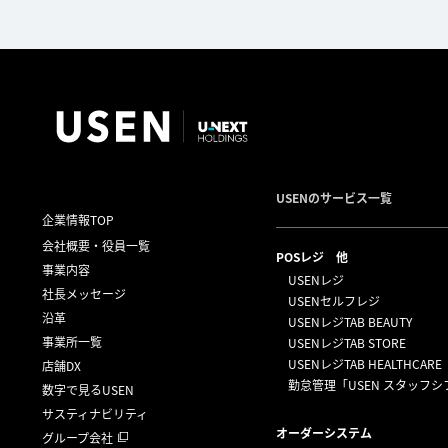
USENのサービス一覧
企業情報TOP
会社概要・役員一覧
POSレジ 他
事業内容
USENレジ
社長メッセージ
USENセルフレジ
沿革
USENレジTAB BEAUTY
事業所一覧
USENレジTAB STORE
USENレジTAB HEALTHCARE
店舗DX
勤怠管理「USEN スタッフシ
数字で見るUSEN
サスティナビリティ
オーダーシステム
グループ会社