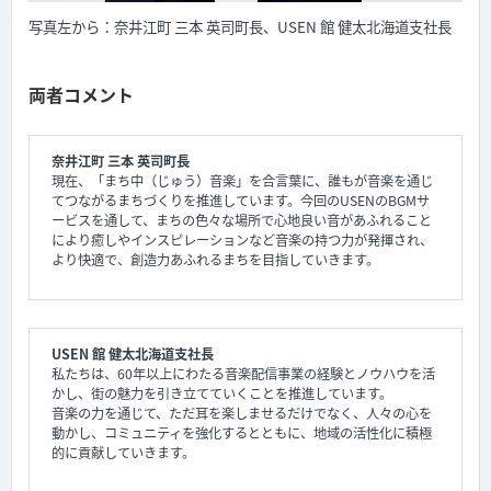
写真左から：奈井江町 三本 英司町長、USEN 館 健太北海道支社長
両者コメント
奈井江町 三本 英司町長
現在、「まち中（じゅう）音楽」を合言葉に、誰もが音楽を通じ
てつながるまちづくりを推進しています。今回のUSENのBGMサ
ービスを通して、まちの色々な場所で心地良い音があふれること
により癒しやインスピレーションなど音楽の持つ力が発揮され、
より快適で、創造力あふれるまちを目指していきます。
USEN 館 健太北海道支社長
私たちは、60年以上にわたる音楽配信事業の経験とノウハウを活
かし、街の魅力を引き立てていくことを推進しています。
音楽の力を通じて、ただ耳を楽しませるだけでなく、人々の心を
動かし、コミュニティを強化するとともに、地域の活性化に積極
的に貢献していきます。