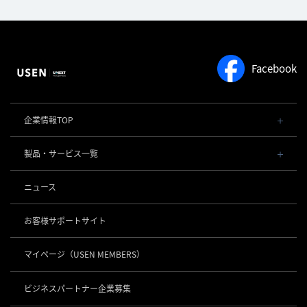
Facebook
企業情報TOP
会社概要・役員一覧
製品・サービス一覧
事業内容
導入事例
POSレジ 他
ニュース
社長メッセージ
お役立ち情報
USENレジ
オーダーシステム
沿革
お客様サポートサイト
USENセルフレジ
USEN Ticket & Pay
事業所一覧
キャッシュレス決済
USENレジTAB BEAUTY
USEN ハンディ
マイページ
（USEN MEMBERS）
店舗DX
USEN PAY
USENレジTAB STORE
ロボティクス
USEN Mobile Order
+
数字で見るUSEN
USEN PAY
USENレジTAB HEALTHCARE
KettyBot Pro（配膳）
ビジネスパートナー企業募集
USEN Tablet Order
集客・予約
USEN PAY ENTRY
サスティナビリティ
勤怠管理「USEN スタッフシフト」
PuduBot2（配膳）