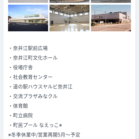
・奈井江駅前広場
・奈井江町文化ホール
・役場庁舎
・社会教育センター
・道の駅ハウスヤルビ奈井江
・交流プラザみなクル
・体育館
・町立病院
・町民プール なえっこ※
※冬季休業中/営業再開5月〜予定