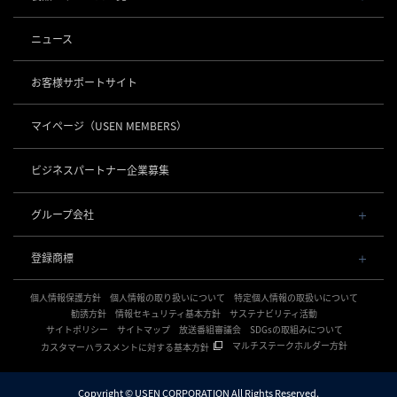
事業内容
導入事例
POSレジ 他
ニュース
社長メッセージ
お役立ち情報
USENレジ
オーダーシステム
沿革
お客様サポートサイト
USENセルフレジ
USEN Ticket & Pay
事業所一覧
キャッシュレス決済
USENレジTAB BEAUTY
USEN ハンディ
マイページ
（USEN MEMBERS）
店舗DX
USEN PAY
USENレジTAB STORE
ロボティクス
USEN Mobile Order
+
数字で見るUSEN
USEN PAY
USENレジTAB HEALTHCARE
KettyBot Pro（配膳）
ビジネスパートナー企業募集
USEN Tablet Order
集客・予約
USEN PAY ENTRY
サスティナビリティ
勤怠管理「USEN スタッフシフト」
PuduBot2（配膳）
USEN Order & Pay
USEN SMART RESERVE
⁩音楽配信
USEN PAY QR
BellaBot Pro（配膳）
グループ会社
グループ会社
USEN My Menu Premium
ヒトサラ
USEN MUSIC
PUDU T300（運搬）
通信
USEN & U-NEXT GROUP
採用情報
SAVOR JAPAN
USEN MUSIC Entertainment
登録商標
株式会社 U-NEXT HOLDINGS
PUDU CC1（清掃）
USEN AIR UNLIMITED
アプリンク
電話
OTORAKU -音・楽-
登録第７０２６４７０号
KLEENBOT C40（清掃）
USEN AIR
サロン向け予約システム
個人情報保護方針
USEN PHONE
個人情報の取り扱いについて
特定個人情報の取扱いについて
登録第７０２６８８０号
CM録音機能つきBGM
防犯カメラ
KLEENBOT C30（清掃）
「USEN RESERVE BEAUTY」
USEN光
勧誘方針
情報セキュリティ基本方針
サステナビリティ活動
登録第６６５８３１３号
サイトポリシー
海外店舗BGM
サイトマップ
放送番組審議会
SDGsの取組みについて
USEN Camera
登録第６６１８６０３号
PUDU MT1（清掃）
USEN Wi-Fi
サイネージ
マルチステークホルダー方針
カスタマーハラスメントに対する基本方針
登録第６３８６７４６号
複数店舗の配信管理
NEXTクラウドビュー
USEN GATE 02
USENサイネージ
登録第６１５８６１６号
開業サポート
WEDDING MUSIC BOX
USEN Camera ライト
登録第６０１６５１３号
Copyright © USEN CORPORATION All Rights Reserved.