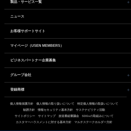
製品・サービス一覧
事業内容
導入事例
POSレジ 他
ニュース
社長メッセージ
お役立ち情報
USENレジ
オーダーシステム
沿革
お客様サポートサイト
USENセルフレジ
USEN Ticket & Pay
事業所一覧
キャッシュレス決済
USENレジTAB BEAUTY
USEN ハンディ
マイページ
（USEN MEMBERS）
店舗DX
USEN PAY
USENレジTAB STORE
ロボティクス
USEN Mobile Order
USEN PAY
数字で見るUSEN
USENレジTAB HEALTHCARE
KettyBot Pro（配膳）
ビジネスパートナー企業募集
USEN Tablet Order
集客・予約
+
サスティナビリティ
勤怠管理「USEN スタッフシフト」
PuduBot2（配膳）
USEN Order & Pay
USEN SMART RESERVE
USEN PAY ENTRY
⁩音楽配信
グループ会社
BellaBot Pro（配膳）
グループ会社
USEN My Menu Premium
ヒトサラ
USEN PAY QR
USEN MUSIC
USEN & U-NEXT GROUP
PUDU T300（運搬）
通信
採用情報
SAVOR JAPAN
登録商標
USEN MUSIC Entertainment
株式会社 U-NEXT HOLDINGS
PUDU CC1（清掃）
USEN AIR UNLIMITED
アプリンク
電話
OTORAKU -音・楽-
登録第７０２６４７０号
KLEENBOT C40（清掃）
USEN AIR
個人情報保護方針
サロン向け予約システム
個人情報の取り扱いについて
特定個人情報の取扱いについて
USEN PHONE
登録第７０２６８８０号
CM録音機能つきBGM
防犯カメラ
KLEENBOT C30（清掃）
「USEN RESERVE BEAUTY」
USEN光
勧誘方針
情報セキュリティ基本方針
サステナビリティ活動
登録第６６５８３１３号
海外店舗BGM
USEN Camera
サイトポリシー
サイトマップ
放送番組審議会
SDGsの取組みについて
PUDU MT1（清掃）
USEN Wi-Fi
サイネージ
登録第６６１８６０３号
カスタマーハラスメントに対する基本方針
マルチステークホルダー方針
複数店舗の配信管理
NEXTクラウドビュー
USEN GATE 02
USENサイネージ
登録第６３８６７４６号
開業サポート