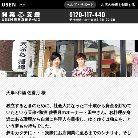
ヘルプ・サポート
お店の未来を創造する
0120-117-440
受付時間：年中無休9:00-22:30
天串×和酒 佐香月 様
独立するときのために、社会人になった二十歳から資金を貯めて
いたという天串×和酒 佐香月のオーナー・田中さん。お料理が身
近にある環境から自然に料理人を目指し、ゆくゆくは独立を、と
いう夢もお持ちでした。
夢をカタチに・・・実際にお店開業に至るまでのシナリオ、そし