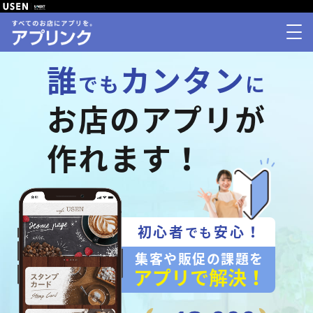
誰
カンタン
でも
に
お店のアプリが
作れます！
初心者
安心！
でも
集客や販促の課題を
アプリで解決！