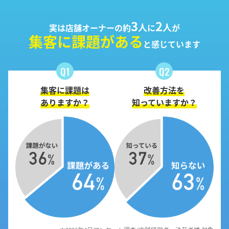
3
2
人
人
実は店舗オーナーの
約
に
が
集客に課題がある
と感じています
Q1
Q2
集客に課題は
改善方法を
ありますか？
知っていますか？