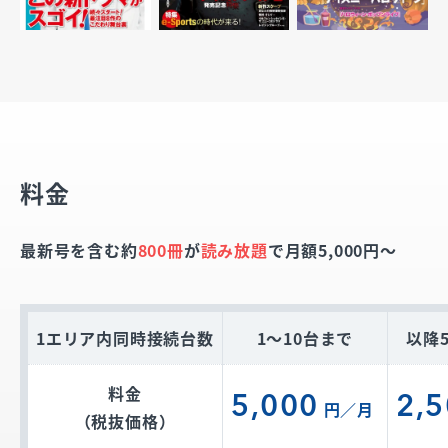
料金
最新号を含む約
800冊
が
読み放題
で月額5,000円〜
1エリア内同時接続台数
1〜10台まで
以降
料金
5,000
2,
円／月
（税抜価格）