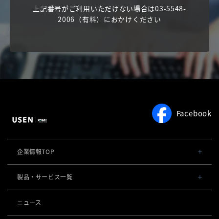
上記番号がご利用いただけない場合は
03-5548-
2006
（有料）におかけください
Facebook
企業情報TOP
会社概要・役員一覧
製品・サービス一覧
事業内容
導入事例
ニュース
POSレジ 他
社長メッセージ