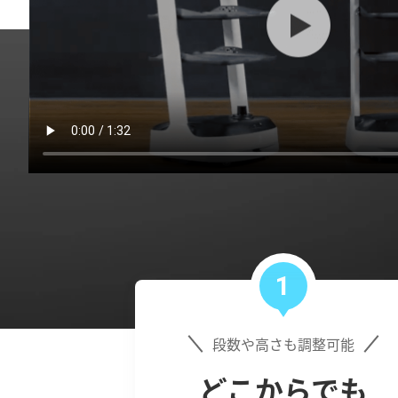
1
段数や高さも調整可能
どこからでも