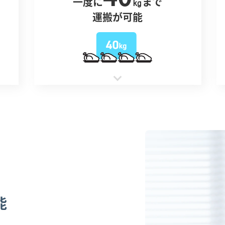
一度に
㎏まで
運搬が可能
能