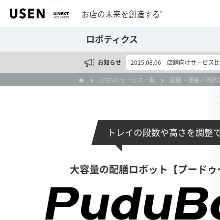
お店の未来を創造する
®
ロボティクス
お知らせ
2025.08.06
店舗向けサービス比
USENのサービス一覧
配膳・運搬／清掃
トレイの段数や
高さを調整
大容量の
配膳ロボット
【プードゥ