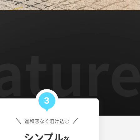
3
違和感なく溶け込む
シンプル
な