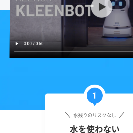
1
水残りのリスクなし
水を使わない