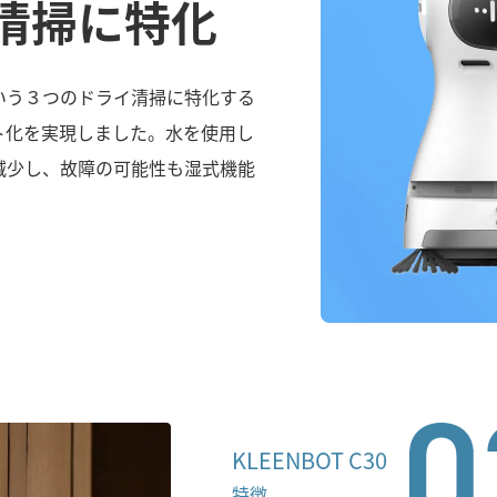
清掃に特化
いう３つのドライ清掃に特化する
ト化を実現しました。水を使用し
減少し、故障の可能性も湿式機能
KLEENBOT C30
特徴