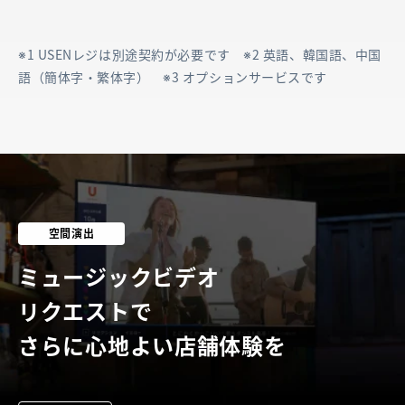
ト
注文点数制限
※1 USENレジは別途契約が必要です ※2 英語、韓国語、中国
語（簡体字・繁体字） ※3 オプションサービスです
空間演出
ミュージックビデオ
リクエストで
さらに心地よい店舗体験を