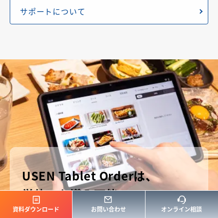
ぜひスタッフに
サポートについて
ご相談ください。
コストが適切か
POSレジの便利な機能は使いたいけどいくらかかるか
心配。そんなお悩みもご相談ください。最適なプラン
をご紹介します。
業界・業種に
適しているか
USEN Tablet Orderは、
単体でも導入可能
現在の店舗オペレーションをヒアリングし、USENレ
ジで解消できるかご確認いただけます。
資料ダウンロード
お問い合わせ
オンライン相談