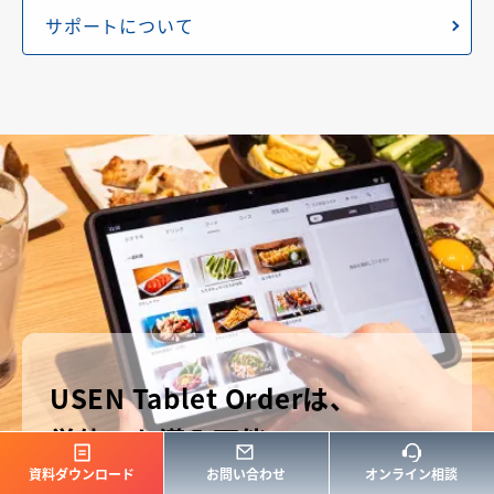
ぜひスタッフに
サポートについて
ご相談ください。
コストが適切か
POSレジの便利な機能は使いたいけどいくらかかるか
心配。そんなお悩みもご相談ください。最適なプラン
をご紹介します。
業界・業種に
適しているか
USEN Tablet Orderは、
単体でも導入可能
現在の店舗オペレーションをヒアリングし、USENレ
ジで解消できるかご確認いただけます。
資料ダウンロード
お問い合わせ
オンライン相談