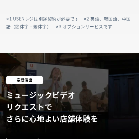
ト
注文点数制限
※1 USENレジは別途契約が必要です ※2 英語、韓国語、中国
語（簡体字・繁体字） ※3 オプションサービスです
空間演出
ミュージックビデオ
リクエストで
さらに心地よい店舗体験を