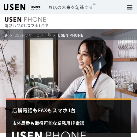
®
お店の未来を創造する
電話もFAXもスマホ1台で
USENのサービス一覧
USEN PHONE
店舗電話もFAXもスマホ1台
市外局番も取得可能な
業務用IP電話