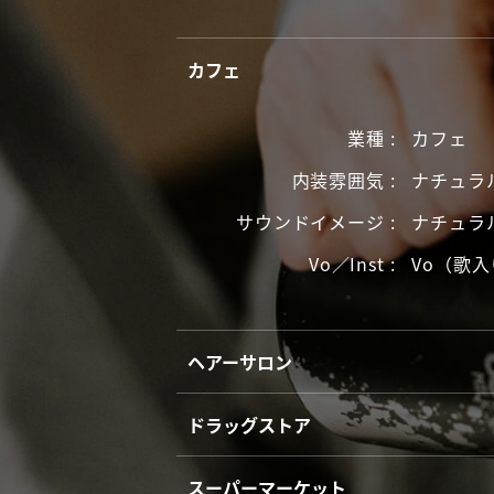
カフェ
業種
カフェ
内装雰囲気
ナチュラ
サウンドイメージ
ナチュラ
Vo／Inst
Vo（歌
ヘアーサロン
ドラッグストア
スーパーマーケット