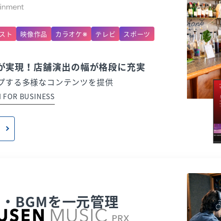
※
スト
映像作品
カラオケ
テレビ
スポーツ
せが実現！店舗演出の幅が格段に充実
プする多様なコンテンツを提供
 FOR BUSINESS
・BGMを一元管理