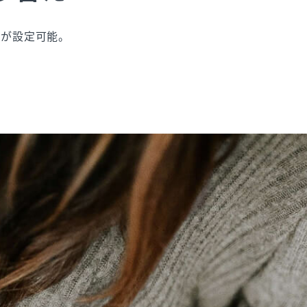
えが設定可能。
。
す