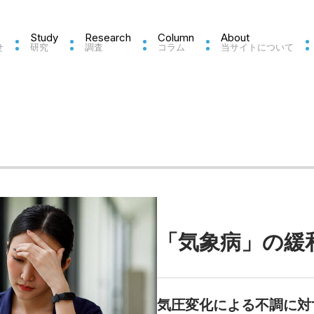
Study
Research
Column
About
せ
研究
調査
コラム
当サイトについて
「気象病」の緩
気圧変化による不調に対