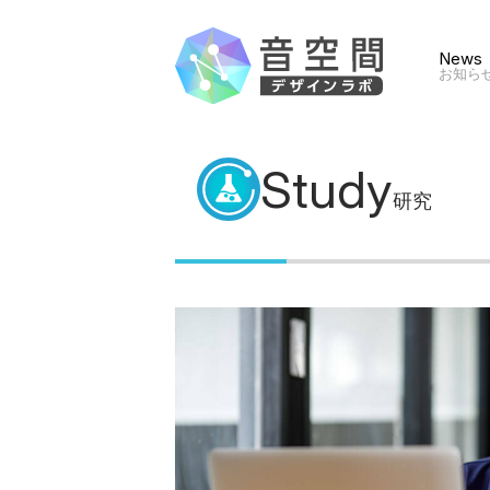
News
お知ら
Study
研究