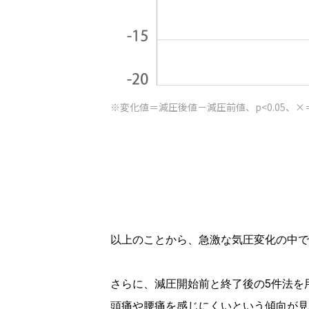
※変化値＝減圧後値－減圧前値、p<0.05、×
以上のことから、急激な気圧変化の中で
さらに、減圧開始前と終了後の5件法を
頭痛や腰痛を感じにくいという傾向が見