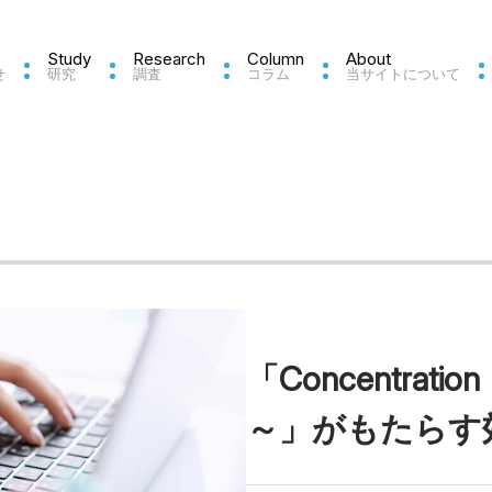
Study
Research
Column
About
せ
研究
調査
コラム
当サイトについて
「Concentrat
～」がもたらす