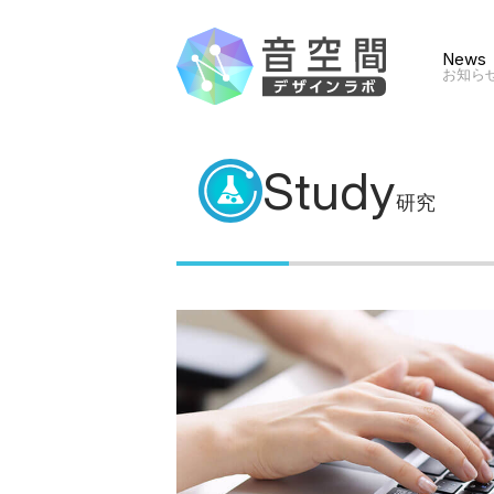
News
お知ら
Study
研究