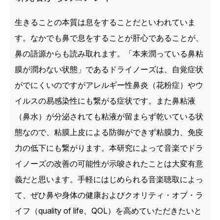
生きることの本質は息をすることだといわれていま
す。なかでも鼻で息をすることが肝心であることが、
鼻の語源からも読み取れます。「本来潤っている鼻粘
膜が潤わない状態」であるドライノーズは、自覚症状
がでにくいのですがアレルギー性鼻炎（花粉症）やウ
イルスの易感染性にも繋がる症状です。また鼻粘液
（鼻水）が分泌されても粘液が留まらず乾いている状
態なので、粘膜上皮による防御ができず粘膜力、免疫
力の低下にも繋がります。本研究によって音楽でドラ
イノーズの改善の可能性が示唆されたことは大変有意
義だと思います。手軽にはじめられる音楽聴取によっ
て、ぜひ鼻や身体の健康およびクオリティ・オブ・ラ
イフ（quality of life、QOL）を高めていただきたいと