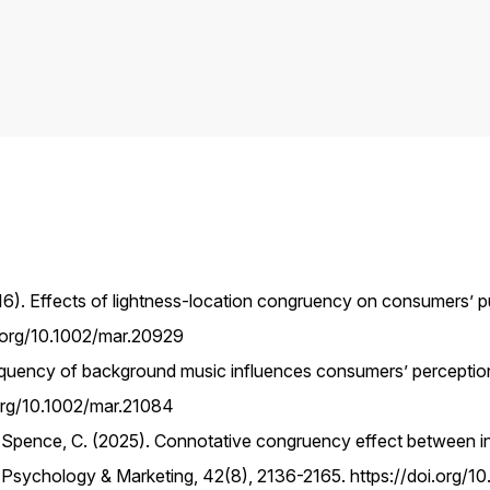
016). Effects of lightness-location congruency on consumers’
i.org/10.1002/mar.20929
uency of background music influences consumers’ perceptio
.org/10.1002/mar.21084
 & Spence, C. (2025). Connotative congruency effect between in
Psychology & Marketing, 42(8), 2136-2165. https://doi.org/1