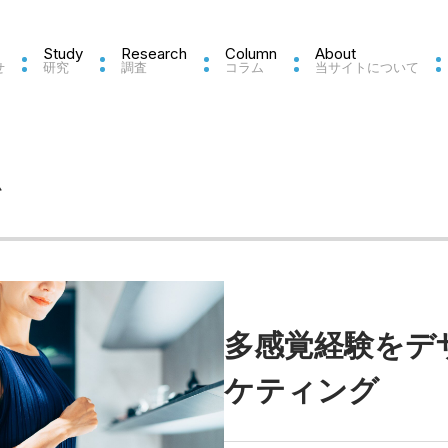
Study
Research
Column
About
せ
研究
調査
コラム
当サイトについて
ム
多感覚経験をデ
ケティング