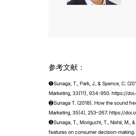
参考文献：
❶Sunaga, T., Park, J., & Spence, C. (2
Marketing, 33(11), 934-950. https://do
❷Sunaga T. (2018). How the sound freq
Marketing, 35(4), 253–267. https://doi
❸Sunaga, T., Moriguchi, T., Nishii, M.,
features on consumer decision-making. 