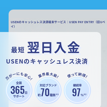
USENのキャッシュレス決済端末サービス｜USEN PAY ENTRY（旧Uペ
イ）
翌日入金
最短
USENのキャッシュレス決済
全国
365
対応ブランド
継続率
70
97
日
※1
※2
約
種類
%
サポート