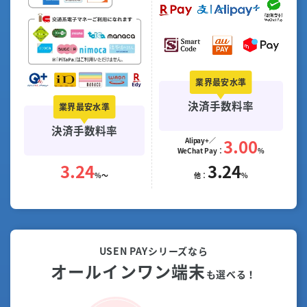
決済
手数料率
決済
手数料率
3.00
Alipay+／
WeChat Pay：
%
3.24
3.24
%〜
他：
%
USEN PAYシリーズなら
オールインワン端末
も選べる！