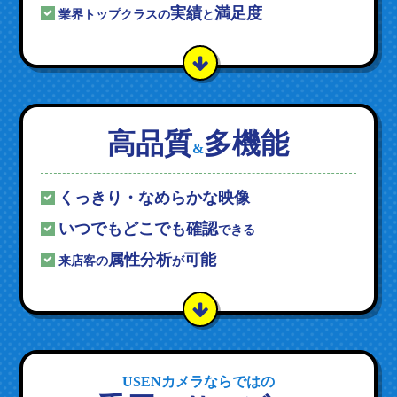
実績
満足度
業界トップクラスの
と
高品質
多機能
&
くっきり・なめらかな映像
いつでもどこでも確認
できる
属性分析
可能
来店客の
が
USENカメラならではの