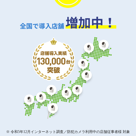
※ 令和5年12月インターネット調査／防犯カメラ利用中の店舗従事者様 対象