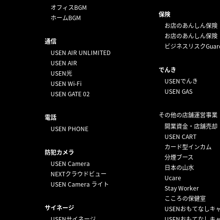
オフィスBGM
保険
ホームBGM
お店のあんしん保険
お店のあんしん保険
通信
ビジネスリスクGuar
USEN AIR UNLIMITED
USEN AIR
でんき
USEN光
USENでんき
USEN Wi-Fi
USEN GAS
USEN GATE 02
その他の店舗運営事業
電話
開業資金・店舗売却
USEN PHONE
USEN CART
カード型インカム
防犯カメラ
分煙ブース
USEN Camera
日本の山水
NEXTクラウドビュー
Ucare
USEN Camera ライト
Stay Worker
こころの保健室
サイネージ
USENおもてなしキ
USENサイネージ
USENおもてなしキ