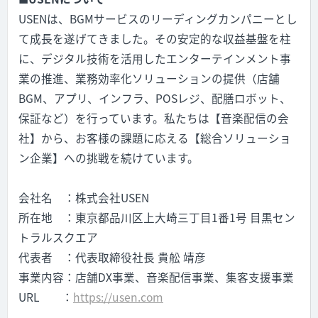
USEN
は、
BGM
サービスのリーディングカンパニーとし
て成長を遂げてきました。その安定的な収益基盤を柱
に、デジタル技術を活用したエンターテインメント事
業の推進、業務効率化ソリューションの提供（店舗
BGM
、アプリ、インフラ、
POS
レジ、配膳ロボット、
保証など）を行っています。私たちは【音楽配信の会
社】から、お客様の課題に応える【総合ソリューショ
ン企業】への挑戦を続けています。
会社名 ：株式会社USEN
所在地 ：東京都品川区上大崎三丁目1番1号 目黒セン
トラルスクエア
代表者 ：代表取締役社長 貴舩 靖彦
事業内容：店舗DX事業、音楽配信事業、集客支援事業
URL
：
https://usen.com