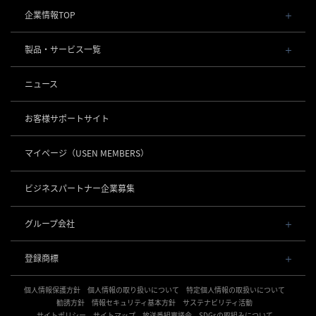
企業情報TOP
会社概要・役員一覧
製品・サービス一覧
事業内容
導入事例
POSレジ 他
ニュース
社長メッセージ
お役立ち情報
USENレジ
オーダーシステム
沿革
お客様サポートサイト
USENセルフレジ
USEN Ticket & Pay
事業所一覧
キャッシュレス決済
USENレジTAB BEAUTY
USEN ハンディ
マイページ
（USEN MEMBERS）
店舗DX
USEN PAY
USENレジTAB STORE
ロボティクス
USEN Mobile Order
+
数字で見るUSEN
USEN PAY
USENレジTAB HEALTHCARE
KettyBot Pro（配膳）
ビジネスパートナー企業募集
USEN Tablet Order
集客・予約
USEN PAY ENTRY
サスティナビリティ
勤怠管理「USEN スタッフシフト」
PuduBot2（配膳）
USEN Order & Pay
USEN SMART RESERVE
⁩音楽配信
USEN PAY QR
BellaBot Pro（配膳）
グループ会社
グループ会社
USEN My Menu Premium
ヒトサラ
USEN MUSIC
PUDU T300（運搬）
通信
USEN & U-NEXT GROUP
採用情報
SAVOR JAPAN
USEN MUSIC Entertainment
登録商標
株式会社 U-NEXT HOLDINGS
PUDU CC1（清掃）
USEN AIR UNLIMITED
アプリンク
電話
OTORAKU -音・楽-
登録第７０２６４７０号
KLEENBOT C40（清掃）
USEN AIR
サロン向け予約システム
個人情報保護方針
USEN PHONE
個人情報の取り扱いについて
特定個人情報の取扱いについて
登録第７０２６８８０号
CM録音機能つきBGM
防犯カメラ
KLEENBOT C30（清掃）
「USEN RESERVE BEAUTY」
USEN光
勧誘方針
情報セキュリティ基本方針
サステナビリティ活動
登録第６６５８３１３号
サイトポリシー
海外店舗BGM
サイトマップ
放送番組審議会
SDGsの取組みについて