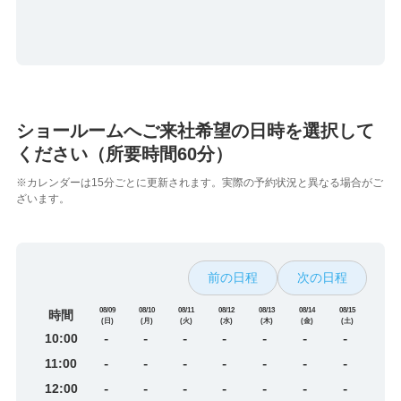
ショールームへご来社希望の日時を選択して
ください（所要時間60分）
※カレンダーは15分ごとに更新されます。実際の予約状況と異なる場合がご
ざいます。
前の日程
次の日程
08/09
08/10
08/11
08/12
08/13
08/14
08/15
時間
(日)
(月)
(火)
(水)
(木)
(金)
(土)
10:00
-
-
-
-
-
-
-
11:00
-
-
-
-
-
-
-
12:00
-
-
-
-
-
-
-