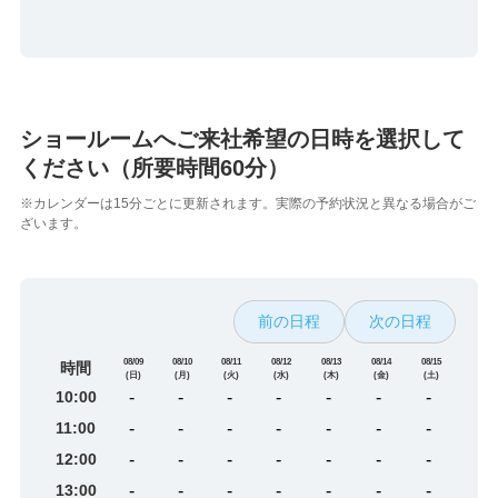
ショールームへご来社希望の日時を選択して
ください（所要時間60分）
※カレンダーは15分ごとに更新されます。実際の予約状況と異なる場合がご
ざいます。
前の日程
次の日程
08/09
08/10
08/11
08/12
08/13
08/14
08/15
時間
(日)
(月)
(火)
(水)
(木)
(金)
(土)
10:00
-
-
-
-
-
-
-
11:00
-
-
-
-
-
-
-
12:00
-
-
-
-
-
-
-
13:00
-
-
-
-
-
-
-