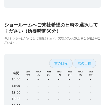
ショールームへご来社希望の日時を選択して
ください（所要時間60分）
※カレンダーは15分ごとに更新されます。実際の予約状況と異なる場合がご
ざいます。
前の日程
次の日程
08/09
08/10
08/11
08/12
08/13
08/14
08/15
時間
(日)
(月)
(火)
(水)
(木)
(金)
(土)
10:00
-
-
-
-
-
-
-
11:00
-
-
-
-
-
-
-
12:00
-
-
-
-
-
-
-
13:00
-
-
-
-
-
-
-