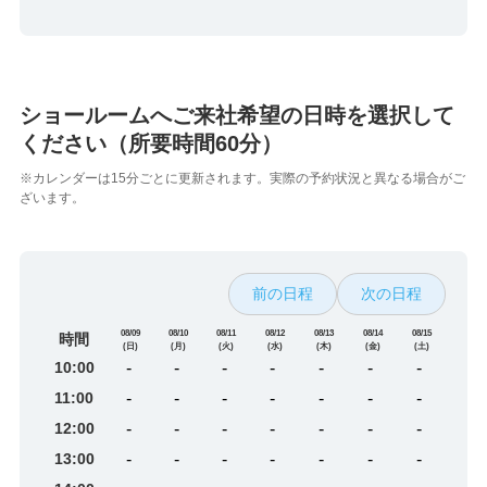
ショールームへご来社希望の日時を選択して
ください（所要時間60分）
※カレンダーは15分ごとに更新されます。実際の予約状況と異なる場合がご
ざいます。
前の日程
次の日程
08/09
08/10
08/11
08/12
08/13
08/14
08/15
時間
(日)
(月)
(火)
(水)
(木)
(金)
(土)
10:00
-
-
-
-
-
-
-
11:00
-
-
-
-
-
-
-
12:00
-
-
-
-
-
-
-
13:00
-
-
-
-
-
-
-