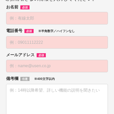
お名前
必須
電話番号
※半角数字／ハイフンなし
必須
メールアドレス
必須
備考欄
※400文字以内
任意